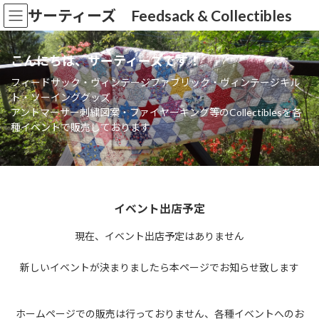
コ
ナ
サーティーズ Feedsack & Collectibles
ン
ビ
テ
ゲ
ン
ー
こんにちは、サーティーズです！
ツ
シ
へ
ョ
フィードサック・ヴィンテージファブリック・ヴィンテージキル
ス
ン
ト・ソーインググッズ
キ
に
アントマーサー刺繍図案・ファイヤーキング等のCollectiblesを各
ッ
移
種イベントで販売しております
プ
動
イベント出店予定
現在、イベント出店予定はありません
新しいイベントが決まりましたら本ページでお知らせ致します
ホームページでの販売は行っておりません、各種イベントへのお