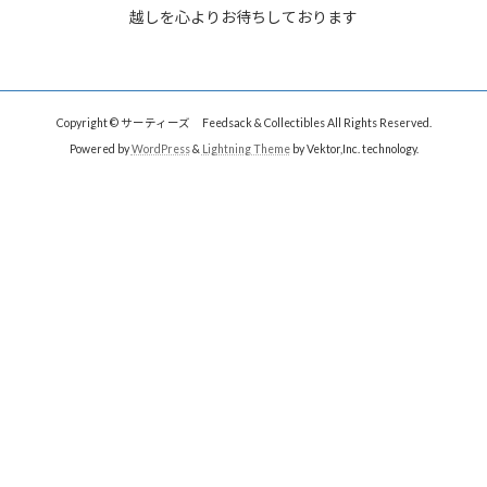
越しを心よりお待ちしております
Copyright © サーティーズ Feedsack & Collectibles All Rights Reserved.
Powered by
WordPress
&
Lightning Theme
by Vektor,Inc. technology.